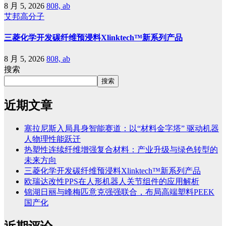
8 月 5, 2026
808, ab
艾邦高分子
三菱化学开发碳纤维预浸料Xlinktech™新系列产品
8 月 5, 2026
808, ab
搜索
搜索
近期文章
塞拉尼斯入局具身智能赛道：以“材料金字塔” 驱动机器
人物理性能跃迁
热塑性连续纤维增强复合材料：产业升级与绿色转型的
未来方向
三菱化学开发碳纤维预浸料Xlinktech™新系列产品
欧瑞达改性PPS在人形机器人关节组件的应用解析
锦湖日丽与峰梅匹意克强强联合，布局高端塑料PEEK
国产化