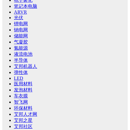
电子雾化
笔记本电脑
ARVR
光伏
锂电网
钠电网
储能网
气凝胶
氢能源
液流电池
半导体
艾邦机器人
弹性体
LED
医用材料
发泡材料
车衣膜
智飞网
环保材料
艾邦人才网
艾邦之星
艾邦社区