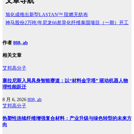
文章导航
旭化成推出新型LASTAN™ 阻燃无纺布
神马股份2万吨/年尼龙66差异化纤维泰国项目（一期）开工
作者
808, ab
相关文章
艾邦高分子
塞拉尼斯入局具身智能赛道：以“材料金字塔” 驱动机器人物
理性能跃迁
8 月 6, 2026
808, ab
艾邦高分子
热塑性连续纤维增强复合材料：产业升级与绿色转型的未来方
向