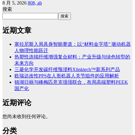
8 月 5, 2026
808, ab
搜索
搜索
近期文章
塞拉尼斯入局具身智能赛道：以“材料金字塔” 驱动机器
人物理性能跃迁
热塑性连续纤维增强复合材料：产业升级与绿色转型的
未来方向
三菱化学开发碳纤维预浸料Xlinktech™新系列产品
欧瑞达改性PPS在人形机器人关节组件的应用解析
锦湖日丽与峰梅匹意克强强联合，布局高端塑料PEEK
国产化
近期评论
您尚未收到任何评论。
分类