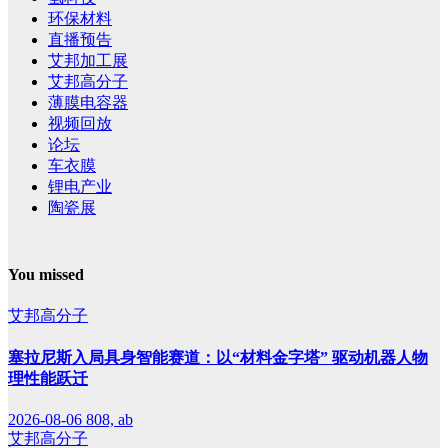
环保材料
直播预告
艾邦加工展
艾邦高分子
薄膜电容器
视频回放
论坛
车衣膜
锂电产业
陶瓷展
You missed
艾邦高分子
塞拉尼斯入局具身智能赛道：以“材料金字塔” 驱动机器人物
理性能跃迁
2026-08-06
808, ab
艾邦高分子