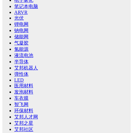
电子雾化
笔记本电脑
ARVR
光伏
锂电网
钠电网
储能网
气凝胶
氢能源
液流电池
半导体
艾邦机器人
弹性体
LED
医用材料
发泡材料
车衣膜
智飞网
环保材料
艾邦人才网
艾邦之星
艾邦社区