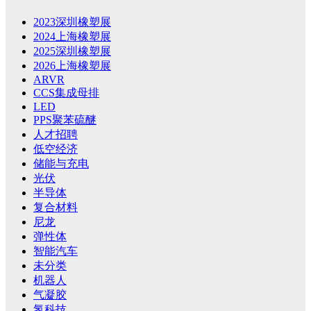
2023深圳橡塑展
2024上海橡塑展
2025深圳橡塑展
2026上海橡塑展
ARVR
CCS集成母排
LED
PPS聚苯硫醚
人才招聘
低空经济
储能与充电
光伏
半导体
复合材料
尼龙
弹性体
智能汽车
未分类
机器人
气凝胶
氢科技