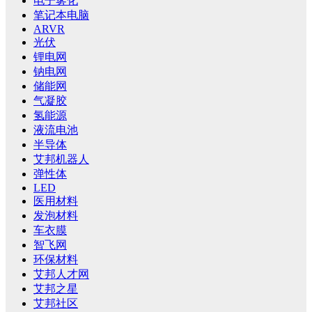
电子雾化
笔记本电脑
ARVR
光伏
锂电网
钠电网
储能网
气凝胶
氢能源
液流电池
半导体
艾邦机器人
弹性体
LED
医用材料
发泡材料
车衣膜
智飞网
环保材料
艾邦人才网
艾邦之星
艾邦社区