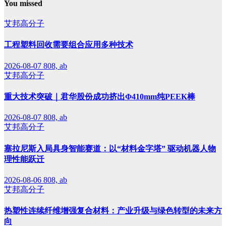
You missed
艾邦高分子
工程塑料回收需要组合应用多种技术
2026-08-07
808, ab
艾邦高分子
重大技术突破｜君华股份成功挤出Φ410mm纯PEEK棒
2026-08-07
808, ab
艾邦高分子
塞拉尼斯入局具身智能赛道：以“材料金字塔” 驱动机器人物
理性能跃迁
2026-08-06
808, ab
艾邦高分子
热塑性连续纤维增强复合材料：产业升级与绿色转型的未来方
向