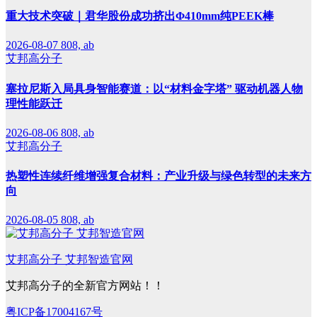
重大技术突破｜君华股份成功挤出Φ410mm纯PEEK棒
2026-08-07
808, ab
艾邦高分子
塞拉尼斯入局具身智能赛道：以“材料金字塔” 驱动机器人物
理性能跃迁
2026-08-06
808, ab
艾邦高分子
热塑性连续纤维增强复合材料：产业升级与绿色转型的未来方
向
2026-08-05
808, ab
艾邦高分子 艾邦智造官网
艾邦高分子的全新官方网站！！
粤ICP备17004167号