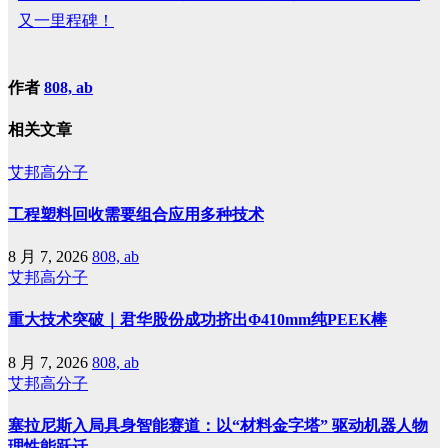
又一里程碑！
作者
808, ab
相关文章
艾邦高分子
工程塑料回收需要组合应用多种技术
8 月 7, 2026
808, ab
艾邦高分子
重大技术突破｜君华股份成功挤出Φ410mm纯PEEK棒
8 月 7, 2026
808, ab
艾邦高分子
塞拉尼斯入局具身智能赛道：以“材料金字塔” 驱动机器人物
理性能跃迁