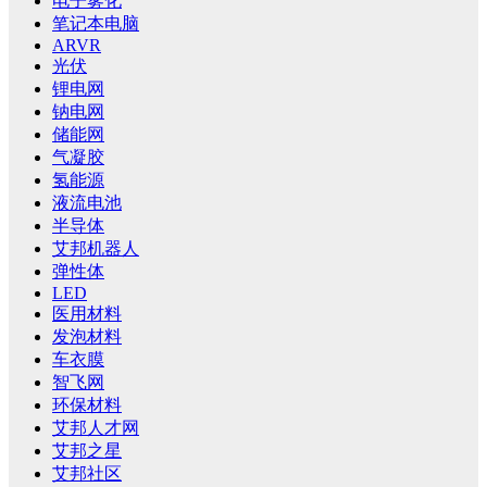
电子雾化
笔记本电脑
ARVR
光伏
锂电网
钠电网
储能网
气凝胶
氢能源
液流电池
半导体
艾邦机器人
弹性体
LED
医用材料
发泡材料
车衣膜
智飞网
环保材料
艾邦人才网
艾邦之星
艾邦社区