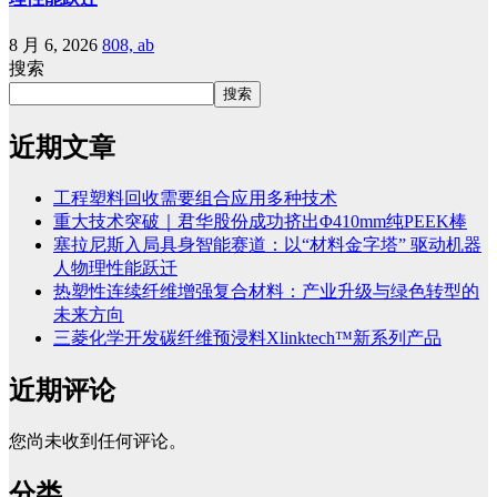
8 月 6, 2026
808, ab
搜索
搜索
近期文章
工程塑料回收需要组合应用多种技术
重大技术突破｜君华股份成功挤出Φ410mm纯PEEK棒
塞拉尼斯入局具身智能赛道：以“材料金字塔” 驱动机器
人物理性能跃迁
热塑性连续纤维增强复合材料：产业升级与绿色转型的
未来方向
三菱化学开发碳纤维预浸料Xlinktech™新系列产品
近期评论
您尚未收到任何评论。
分类