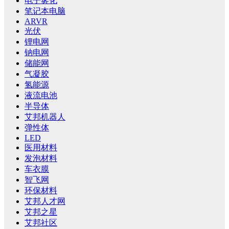
电子雾化
笔记本电脑
ARVR
光伏
锂电网
钠电网
储能网
气凝胶
氢能源
液流电池
半导体
艾邦机器人
弹性体
LED
医用材料
发泡材料
车衣膜
智飞网
环保材料
艾邦人才网
艾邦之星
艾邦社区