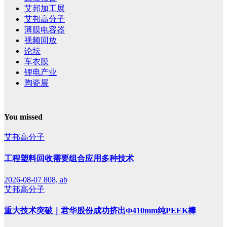
艾邦加工展
艾邦高分子
薄膜电容器
视频回放
论坛
车衣膜
锂电产业
陶瓷展
You missed
艾邦高分子
工程塑料回收需要组合应用多种技术
2026-08-07
808, ab
艾邦高分子
重大技术突破｜君华股份成功挤出Φ410mm纯PEEK棒