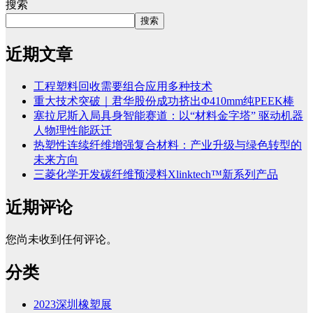
搜索
搜索
近期文章
工程塑料回收需要组合应用多种技术
重大技术突破｜君华股份成功挤出Φ410mm纯PEEK棒
塞拉尼斯入局具身智能赛道：以“材料金字塔” 驱动机器
人物理性能跃迁
热塑性连续纤维增强复合材料：产业升级与绿色转型的
未来方向
三菱化学开发碳纤维预浸料Xlinktech™新系列产品
近期评论
您尚未收到任何评论。
分类
2023深圳橡塑展