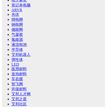
电子雾化
笔记本电脑
ARVR
光伏
锂电网
钠电网
储能网
气凝胶
氢能源
液流电池
半导体
艾邦机器人
弹性体
LED
医用材料
发泡材料
车衣膜
智飞网
环保材料
艾邦人才网
艾邦之星
艾邦社区