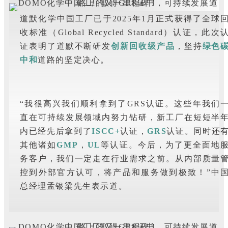
道默化学中国工厂已于2025年1月正式获得了全球
收标准（Global Recycled Standard）认证，此次
证表明了道默不断研发
创新回收级产品
，坚持
绿色
中和
道路的坚定决心。
“我很高兴我们顺利拿到了GRS认证。这些年我们
直在可持续发展领域内努力钻研，新工厂在短短半
内已经先后拿到了
ISCC+
认证，
GRS
认证。同时还
其他诸如
GMP
，
UL
等认证。今后，为了更全面地
务客户，我们一定走在行业需求之前。从内部质量
控到外部官方认可，将产品和服务做到极致！”中
总经理孟银梁先生表示道。