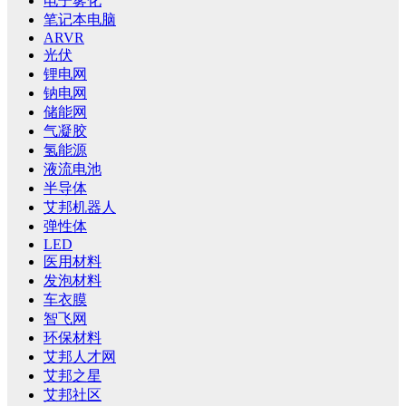
电子雾化
笔记本电脑
ARVR
光伏
锂电网
钠电网
储能网
气凝胶
氢能源
液流电池
半导体
艾邦机器人
弹性体
LED
医用材料
发泡材料
车衣膜
智飞网
环保材料
艾邦人才网
艾邦之星
艾邦社区