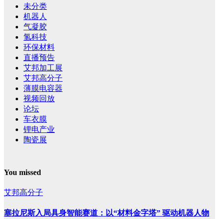
未分类
机器人
气凝胶
氢科技
环保材料
直播预告
艾邦加工展
艾邦高分子
薄膜电容器
视频回放
论坛
车衣膜
锂电产业
陶瓷展
You missed
艾邦高分子
塞拉尼斯入局具身智能赛道：以“材料金字塔” 驱动机器人物