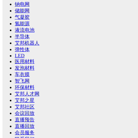
钠电网
储能网
气凝胶
氢能源
液流电池
半导体
艾邦机器人
弹性体
LED
医用材料
发泡材料
车衣膜
智飞网
环保材料
艾邦人才网
艾邦之星
艾邦社区
会议回放
直播预告
直播回放
会员服务