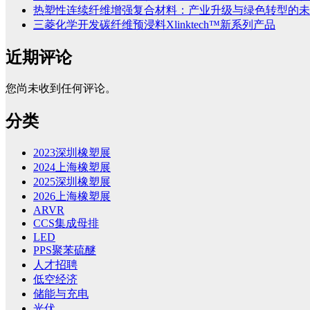
热塑性连续纤维增强复合材料：产业升级与绿色转型的未
三菱化学开发碳纤维预浸料Xlinktech™新系列产品
近期评论
您尚未收到任何评论。
分类
2023深圳橡塑展
2024上海橡塑展
2025深圳橡塑展
2026上海橡塑展
ARVR
CCS集成母排
LED
PPS聚苯硫醚
人才招聘
低空经济
储能与充电
光伏