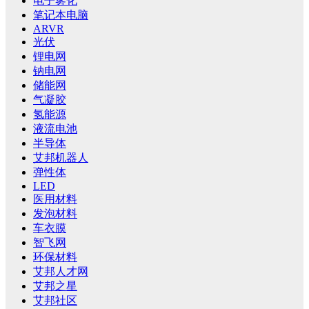
电子雾化
笔记本电脑
ARVR
光伏
锂电网
钠电网
储能网
气凝胶
氢能源
液流电池
半导体
艾邦机器人
弹性体
LED
医用材料
发泡材料
车衣膜
智飞网
环保材料
艾邦人才网
艾邦之星
艾邦社区