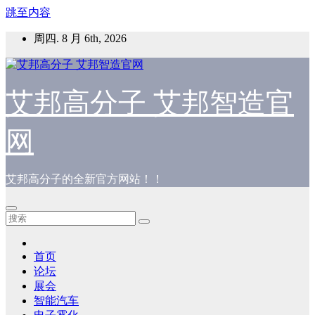
跳至内容
周四. 8 月 6th, 2026
艾邦高分子 艾邦智造官
网
艾邦高分子的全新官方网站！！
首页
论坛
展会
智能汽车