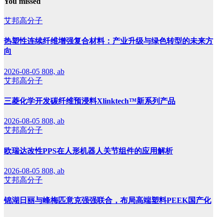
You missed
艾邦高分子
热塑性连续纤维增强复合材料：产业升级与绿色转型的未来方
向
2026-08-05
808, ab
艾邦高分子
三菱化学开发碳纤维预浸料Xlinktech™新系列产品
2026-08-05
808, ab
艾邦高分子
欧瑞达改性PPS在人形机器人关节组件的应用解析
2026-08-05
808, ab
艾邦高分子
锦湖日丽与峰梅匹意克强强联合，布局高端塑料PEEK国产化