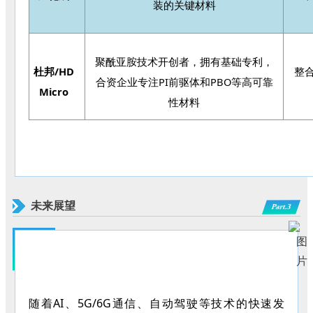
装的关键材料
聚酰亚胺技术开创者，拥有基础专利，
杜邦
/HD
整
合资企业专注
PI前驱体和PBO等高可靠
Micro
性材料
未来展望
Part.3
随着
AI、5G/6G通信、自动驾驶等技术的快速发