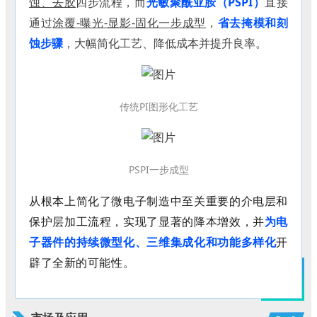
蚀、去胶
四步流程，而
光敏聚酰亚胺（
PSPI）
直接
通过
涂覆
-曝光-显影-固化一步成型
，
省去掩模和刻
蚀步骤
，大幅简化工艺、降低成本并提升良率。
传统
PI图形化工艺
PSPI一步成型
从根本上简化了微电子制造中至关重要的介电层和
保护层加工流程，实现了显著的降本增效，并
为电
子器件的持续微型化、三维集成化和功能多样化
开
辟了全新的可能性
。