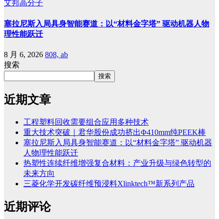
艾邦高分子
塞拉尼斯入局具身智能赛道：以“材料金字塔” 驱动机器人物
理性能跃迁
8 月 6, 2026
808, ab
搜索
搜索
近期文章
工程塑料回收需要组合应用多种技术
重大技术突破｜君华股份成功挤出Φ410mm纯PEEK棒
塞拉尼斯入局具身智能赛道：以“材料金字塔” 驱动机器
人物理性能跃迁
热塑性连续纤维增强复合材料：产业升级与绿色转型的
未来方向
三菱化学开发碳纤维预浸料Xlinktech™新系列产品
近期评论