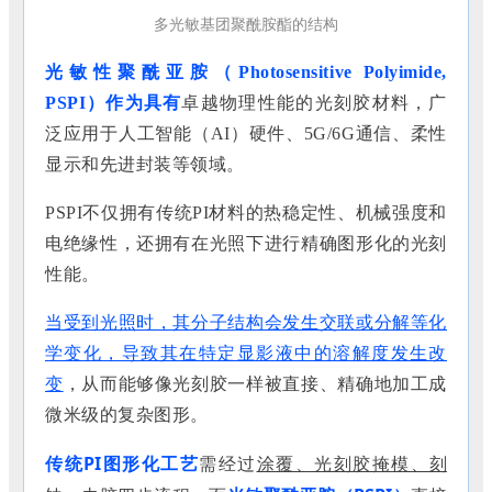
多光敏基团聚酰胺酯的结构
光敏性聚酰亚胺（
Photosensitive Polyimide,
PSPI）
作为具有
卓越物理性能
的
光刻胶材料，广
泛应用于
人工智能（
AI）硬件、5G/6G通信、柔性
显示和先进封装
等领域。
PSPI不仅拥有传统PI材料的
热稳定性、机械强度和
电绝缘性
，
还拥有
在光照下进行精确图形化
的
光刻
性能。
当受到光照时，其分子结构会发生交联或分解等化
学变化，导致其在特定显影液中的溶解度发生改
变
，从而能够像光刻胶一样被直接、精确地加工成
微米级的复杂图形。
传统
PI图形化工艺
需经过
涂覆、光刻胶掩模、刻