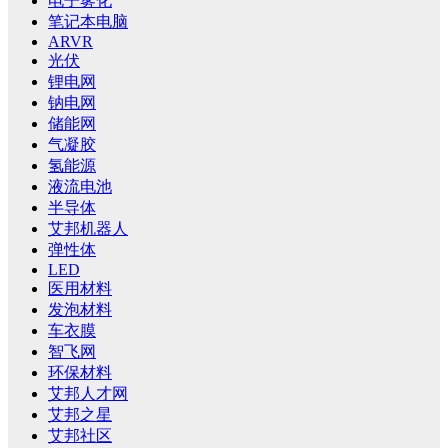
电子雾化
笔记本电脑
ARVR
光伏
锂电网
钠电网
储能网
气凝胶
氢能源
液流电池
半导体
艾邦机器人
弹性体
LED
医用材料
发泡材料
车衣膜
智飞网
环保材料
艾邦人才网
艾邦之星
艾邦社区