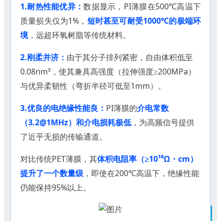
1.耐热性能优异：
数据显示，
PI薄膜在500℃高温下
质量损失仅为1%，
短时甚至可耐受1000℃的极端环
境
，远超环氧树脂等传统材料。
2.刚柔并济：
由于
其分子排列紧密，自由体积低至
0.08nm³，使其兼具高强度（
拉伸强度≥200MPa
）
与优异柔韧性（弯折半径可低至1mm）。
3.优良的电绝缘性能良：
PI薄膜的
介电常数
（3.2@1MHz）和介电损耗极低
，为高频信号提供
了近乎无损的传输通道。
对比传统
PET薄膜，其
体积电阻率（≥10¹⁶Ω・cm）
提升了一个数量级
，即使在200℃高温下，绝缘性能
仍能保持95%以上。