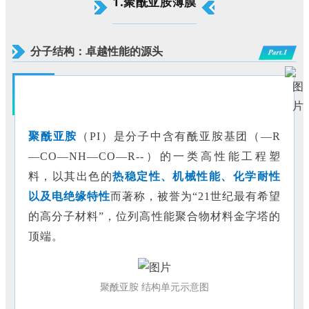
1.聚
酰亚胺薄膜
分子结构：卓越性能的源头
Part.1
聚酰亚胺
（
PI）是分子中含有酰亚胺基团（—R
—CO—NH—CO—R--）的一类高性能工程塑
料，以其出色的
热稳定性、机械性能、化学耐性
以及电绝缘特性
而著称，被誉为
“21世纪最有希望
的高分子材料”，位列高性能聚合物材料金字塔的
顶端。
聚酰亚胺 结构单元示意图