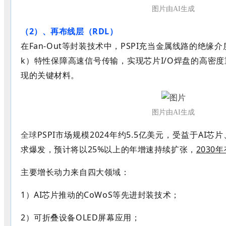
图片由AI生成
（2）、再布线层（
RDL）
在
Fan-Out等封装技术中，PSPI充当金属线路的绝缘
k）特性保障高速信号传输，实现芯片I/O焊盘的高密
现的关键材料。
图片由AI生成
PSPI市场规模2024年约5.5亿美元，受益于AI
全球
求爆发，预计将以25%以上的年增速持续扩张，
2030
主要增长动力来自四大领域：
1）
AI芯片推动的CoWoS等先进封装技术；
2）
可折叠设备OLED屏幕应用；