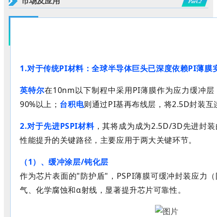
市场及应用
Part.2
1.对于传统
PI
材料：
全球半导体巨头已深度依赖
PI薄
英特尔
在
10nm以下制程中采用PI薄膜作为应力缓冲层
90%以上；
台积电
则通过PI基再布线层，将2.5D封装互
2.对于先进
PSPI
材料
，其将成为
成为
2.5D/3D先进
性能提升的关键路径
，
主要应用于两大关键环节。
（1）、缓冲涂层
/钝化层
作为芯片表面的
"防护盾"，PSPI薄膜可缓冲封装应力
气、化学腐蚀和α射线，显著提升芯片可靠性。