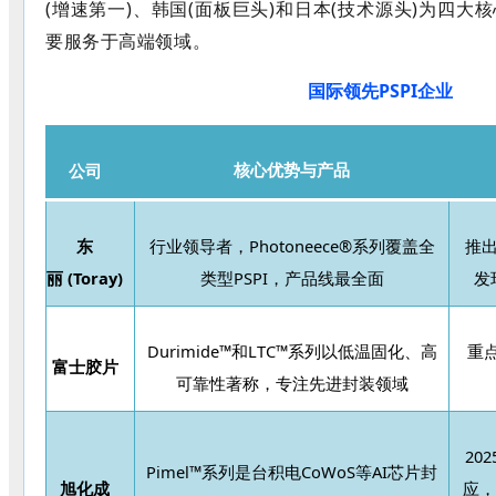
(增速第一)、韩国(面板巨头)和日本(技术源头)为四大
要服务于高端领域。
国际领先
PSPI企业
公司
核心优势与产品
东
行业领导者，
Photoneece®系列覆盖全
推
丽
(Toray)
类型PSPI，产品线最全面
发
Durimide™和LTC™系列以低温固化、高
重
富士胶片
可靠性著称，专注先进封装领域
20
Pimel™系列是台积电CoWoS等AI芯片封
旭化成
应，