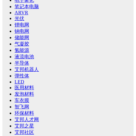
电子雾化
笔记本电脑
ARVR
光伏
锂电网
钠电网
储能网
气凝胶
氢能源
液流电池
半导体
艾邦机器人
弹性体
LED
医用材料
发泡材料
车衣膜
智飞网
环保材料
艾邦人才网
艾邦之星
艾邦社区