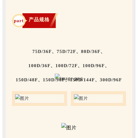
产品规格
part
75D/36F、75D/72F、80D/36F、
100D/36F、
100D/72F、100D/96F、
150D/48F、
150D/96F、150D/144F、300D/96F