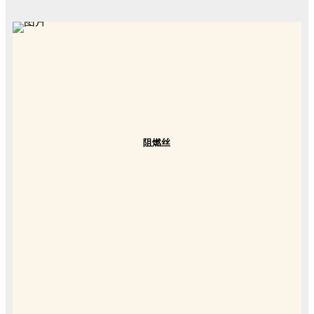
阻燃丝
Flame Retardant
Polyester Yarn
耐洗性 | 环保性 | 无毒性