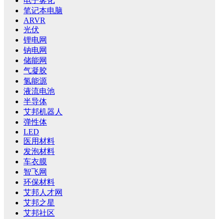
电子雾化
笔记本电脑
ARVR
光伏
锂电网
钠电网
储能网
气凝胶
氢能源
液流电池
半导体
艾邦机器人
弹性体
LED
医用材料
发泡材料
车衣膜
智飞网
环保材料
艾邦人才网
艾邦之星
艾邦社区