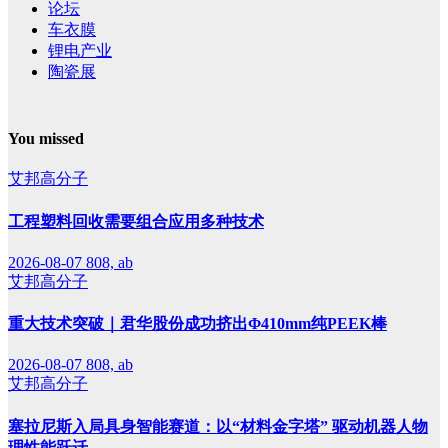
论坛
车衣膜
锂电产业
陶瓷展
You missed
艾邦高分子
工程塑料回收需要组合应用多种技术
2026-08-07
808, ab
艾邦高分子
重大技术突破｜君华股份成功挤出Φ410mm纯PEEK棒
2026-08-07
808, ab
艾邦高分子
塞拉尼斯入局具身智能赛道：以“材料金字塔” 驱动机器人物
理性能跃迁