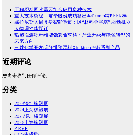
工程塑料回收需要组合应用多种技术
重大技术突破｜君华股份成功挤出Φ410mm纯PEEK棒
塞拉尼斯入局具身智能赛道：以“材料金字塔” 驱动机器
人物理性能跃迁
热塑性连续纤维增强复合材料：产业升级与绿色转型的
未来方向
三菱化学开发碳纤维预浸料Xlinktech™新系列产品
近期评论
您尚未收到任何评论。
分类
2023深圳橡塑展
2024上海橡塑展
2025深圳橡塑展
2026上海橡塑展
ARVR
CCS集成母排