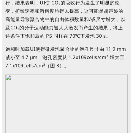
行，结果表明，UI使 CO
₂
的吸收行为发生了明显的改
变，扩散速率和溶解度均得以提高，这可能是超声波的
高能量导致聚合物中的自由体积数量和/或尺寸增大，以
及CO
₂
的分子运动能力被大大激发而产生的结果，将上
述条件下饱和后的 PS 同样在 70℃下发泡 30 s。
饱和时加载
UI
使得微发泡聚合物的泡孔尺寸由 11.9 mm
减小至 4.7 μm，泡孔密度从 1.2x10
9
cells/cm
³
增大至
7.1x10
9
cells/cm³（图 3）。