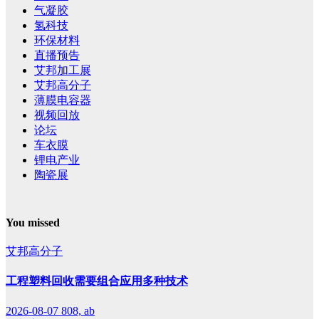
气凝胶
氢科技
环保材料
直播预告
艾邦加工展
艾邦高分子
薄膜电容器
视频回放
论坛
车衣膜
锂电产业
陶瓷展
You missed
艾邦高分子
工程塑料回收需要组合应用多种技术
2026-08-07
808, ab