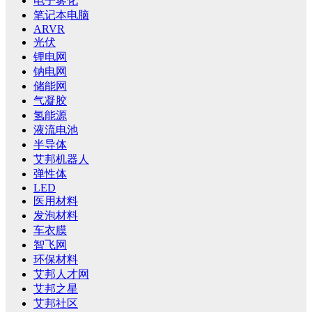
电子雾化
笔记本电脑
ARVR
光伏
锂电网
钠电网
储能网
气凝胶
氢能源
液流电池
半导体
艾邦机器人
弹性体
LED
医用材料
发泡材料
车衣膜
智飞网
环保材料
艾邦人才网
艾邦之星
艾邦社区