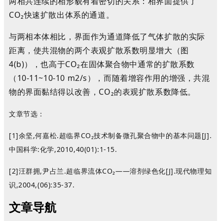
两相共连续的相形貌有着密切的关系
：
相界面提供了
CO
₂
快速扩散出体系的通道
。
与两相本体相比，界面作为通道降低了气体扩散的实际
距离，使共混物的两个表观扩散系数明显增大（图
4
(
b
)
），也高于CO
₂
在固体聚合物中通常的扩散系数
（10
-11
~10
-10
m
2
/
s）
，
而随着增容作用的增强，共混
物的界面黏结得以改善，CO
₂
的表观扩散系数降低
。
文章节选：
[1]余坚,何嘉松.超临界CO
₂
技术制备微孔聚合物中的基本问题[J].
中国科学:化学,2010,40(01):1-15.
[2]汪群拥,尹占兰.超临界流体CO
₂
——溶剂绿色化[J].现代物理知
识,2004,(06):35-37.
文章导航