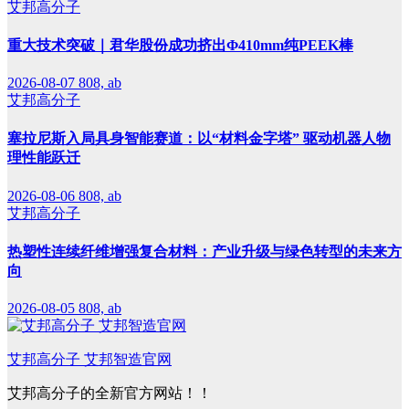
艾邦高分子
重大技术突破｜君华股份成功挤出Φ410mm纯PEEK棒
2026-08-07
808, ab
艾邦高分子
塞拉尼斯入局具身智能赛道：以“材料金字塔” 驱动机器人物
理性能跃迁
2026-08-06
808, ab
艾邦高分子
热塑性连续纤维增强复合材料：产业升级与绿色转型的未来方
向
2026-08-05
808, ab
艾邦高分子 艾邦智造官网
艾邦高分子的全新官方网站！！