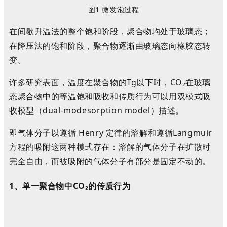
图1 微发泡过程
在间歇升温法的整个饱和阶段，聚合物均处于
玻璃态；
在降压法的饱和阶段，聚合物逐渐由玻璃态向橡胶态转
变
。
许多研究表面，
温度在聚合物的T
g
以下时，CO
₂
在玻璃
态聚合物中的等温饱和吸收和传质行为可以用双模式吸
收模型（dual-modesorption model）描述
。
即气体分子以遵循 Henry 定律的溶解和遵循Langmuir
方程的吸附这两种模式存在
：
溶解的气体分子在扩散时
完全自由，而被吸附的气体分子有部分是固定不动的
。
1、单一聚合物中CO₂的传质行为