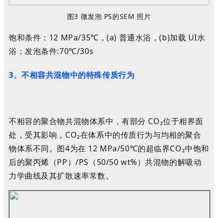
图3 微发泡 PS的SEM 照片
饱和条件
：
12 MPa/35℃
，(a)
普通水浴
，
(b)
加载 UI水
浴
；
发泡条件:70℃/30s
3、
不相容共混物中的特殊传质行为
不相容的聚合物共混物体系中，有部分 CO
₂
位于相界面
处，受其影响，
CO
₂
在体系中的传质行为与均相的聚合
物体系不同。图4为在 12 MP
a/
50℃的超临界CO
₂
中饱和
后的聚丙烯（PP）/PS（50/50 wt%）共混物的解吸动
力学曲线及其扩散速率常数。