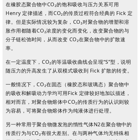
在橡胶态聚合物中CO
₂
的饱和吸收与压力关系可用
Henry 定律描述，而CO
₂
的传质过程符合经典的 Fick 定
律
。
但是实际情况较为复杂，CO
₂
对聚合物的增塑和溶
胀作用都随着CO
₂
浓度的变化而变化，改变聚合物的与
分子链松弛时间，从而改变 CO
₂
在聚合物中的扩散速
率
。
在一定温度下，CO
₂
的等温吸收曲线会呈现“S”型，说明
随压力的升高发生了从双模式吸收到 Fick 扩散的转变
。
一般情况下，CO
₂
在固态（橡胶态和玻璃态）聚合物中
的吸收和解吸动力学均可用Fick 定律较好地加以描述，
相对而言，对聚合物熔体中CO
₂
的传质行为的认识则较
为容易，可将聚合物熔体作为纯液体进行处理
。
另一种常用于聚合物微发泡的惰性气体
N2
在聚合物中的
传质行为与CO
₂
有很大差别。在与两种气体均无特殊相