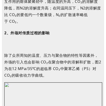
互作用的熔体聚烯烃中，随温度的升高，CO
₂
的溶解度
降低，而N2的溶解度升高；在同温同压下，N2的溶解度
比 CO
₂
的要低约一个数量级，N₂的扩散速率略低
于
CO
₂
。
2、
外场对传质过程的影响
除了众所周知的温度、压力与聚合物的特性等因素外，
外场的引入也会影响 CO
₂
在聚合物中的溶解和扩散，图2
为在12 MPa/35℃的超临界 CO
₂
中聚苯乙烯（PS）对
CO
₂
的吸收动力学曲线
。