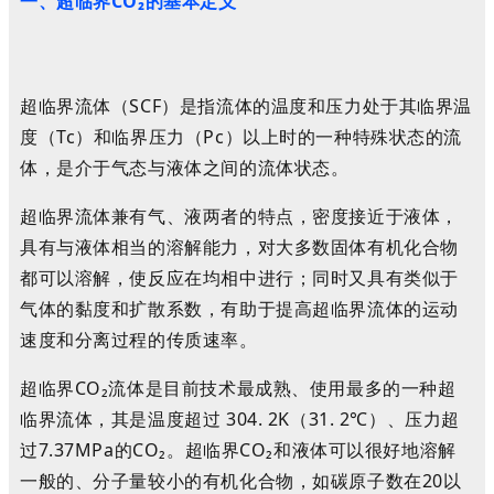
一、超临界CO
₂
的基本定义
超临界流体（SCF
）
是指流体的温度和压力处于
其
临界温
度（Tc）和临界压力（Pc）以上时的一种特殊状态的流
体
，
是介于气态与液体之间的流体状态。
超临界流体兼有气
、
液两者的特点
，
密度接近于液体
，
具有与液体相当的溶解能力
，
对大多数固体有机化合物
都可以溶解
，
使反应在均相中进行
；
同时又具有类似于
气体的黏度和扩散系数
，
有助于提高超临界流体的运动
速度和分离过程的传质速率。
超临界CO
₂
流体是目前技术最成熟、使用最多的一种超
临界流体
，其是
温度超过 304. 2K（31. 2℃）、压力超
过
7.37MPa
的CO
₂
。
超临界CO
₂
和液体可以很好地溶解
一般的、分子量较小的有机化合物，如碳原子数在20以