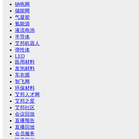
钠电网
储能网
气凝胶
氢能源
液流电池
半导体
艾邦机器人
弹性体
LED
医用材料
发泡材料
车衣膜
智飞网
环保材料
艾邦人才网
艾邦之星
艾邦社区
会议回放
直播预告
直播回放
会员服务