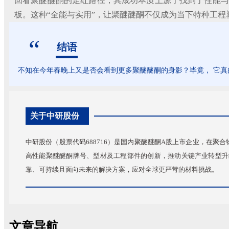
回看聚醚醚酮的走红路径，其成功本质上源于找到了性能与
板。这种“全能与实用”，让聚醚醚酮不仅成为当下特种工
“
结语
不知在今年春晚上又是否会看到更多聚醚醚酮的身影？毕竟， 它真
关于中研股份
中研股份（股票代码688716）是国内聚醚醚酮A股上市企业，在
高性能聚醚醚酮牌号、型材及工程部件的创新，推动关键产业转型升
靠、可持续且面向未来的解决方案，应对全球更严苛的材料挑战。
文章导航