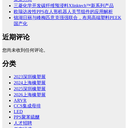
三菱化学开发碳纤维预浸料Xlinktech™新系列产品
欧瑞达改性PPS在人形机器人关节组件的应用解析
锦湖日丽与峰梅匹意克强强联合，布局高端塑料PEEK
国产化
近期评论
您尚未收到任何评论。
分类
2023深圳橡塑展
2024上海橡塑展
2025深圳橡塑展
2026上海橡塑展
ARVR
CCS集成母排
LED
PPS聚苯硫醚
人才招聘