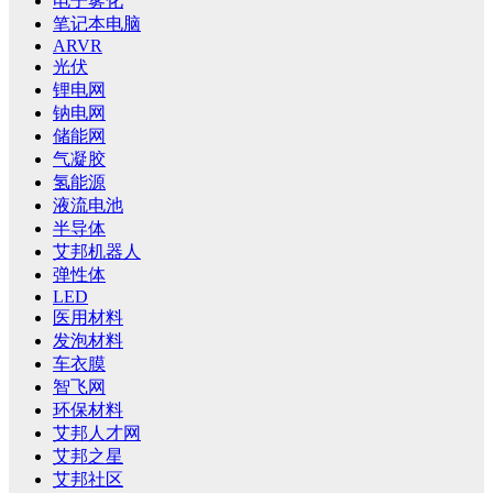
电子雾化
笔记本电脑
ARVR
光伏
锂电网
钠电网
储能网
气凝胶
氢能源
液流电池
半导体
艾邦机器人
弹性体
LED
医用材料
发泡材料
车衣膜
智飞网
环保材料
艾邦人才网
艾邦之星
艾邦社区