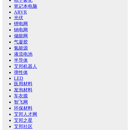
电子雾化
笔记本电脑
ARVR
光伏
锂电网
钠电网
储能网
气凝胶
氢能源
液流电池
半导体
艾邦机器人
弹性体
LED
医用材料
发泡材料
车衣膜
智飞网
环保材料
艾邦人才网
艾邦之星
艾邦社区