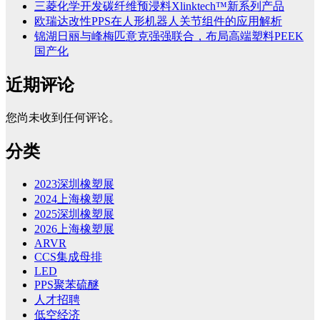
三菱化学开发碳纤维预浸料Xlinktech™新系列产品
欧瑞达改性PPS在人形机器人关节组件的应用解析
锦湖日丽与峰梅匹意克强强联合，布局高端塑料PEEK
国产化
近期评论
您尚未收到任何评论。
分类
2023深圳橡塑展
2024上海橡塑展
2025深圳橡塑展
2026上海橡塑展
ARVR
CCS集成母排
LED
PPS聚苯硫醚
人才招聘
低空经济