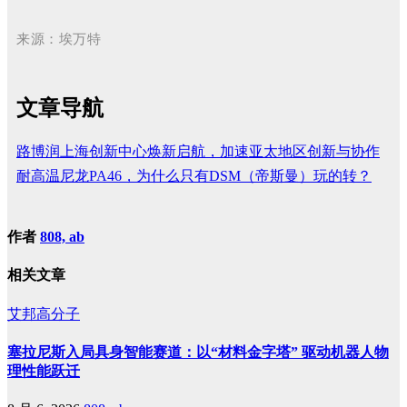
来源：埃万特
文章导航
路博润上海创新中心焕新启航，加速亚太地区创新与协作
耐高温尼龙PA46，为什么只有DSM（帝斯曼）玩的转？
作者
808, ab
相关文章
艾邦高分子
塞拉尼斯入局具身智能赛道：以“材料金字塔” 驱动机器人物
理性能跃迁