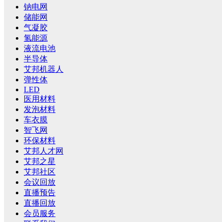
钠电网
储能网
气凝胶
氢能源
液流电池
半导体
艾邦机器人
弹性体
LED
医用材料
发泡材料
车衣膜
智飞网
环保材料
艾邦人才网
艾邦之星
艾邦社区
会议回放
直播预告
直播回放
会员服务