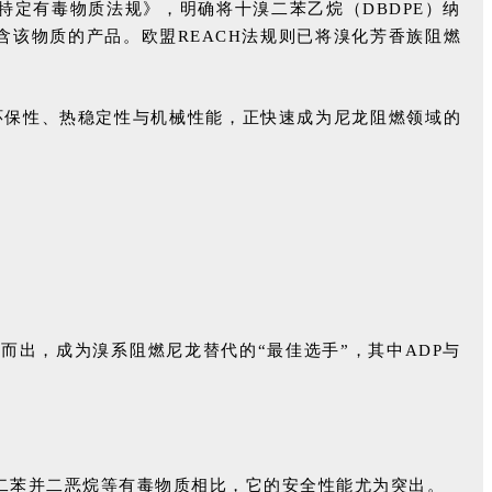
止特定有毒物质法规》，明确将十溴二苯乙烷（DBDPE）纳
及其含该物质的产品。欧盟REACH法规则已将溴化芳香族阻燃
的环保性、热稳定性与机械性能，正快速成为尼龙阻燃领域的
而出，成为溴系阻燃尼龙替代的“最佳选手”，其中ADP与
代二苯并二恶烷等有毒物质相比，它的安全性能尤为突出。