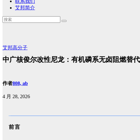
联系我们
艾邦简介
艾邦高分子
中广核俊尔改性尼龙：有机磷系无卤阻燃替代
作者
808, ab
4 月 28, 2026
前言