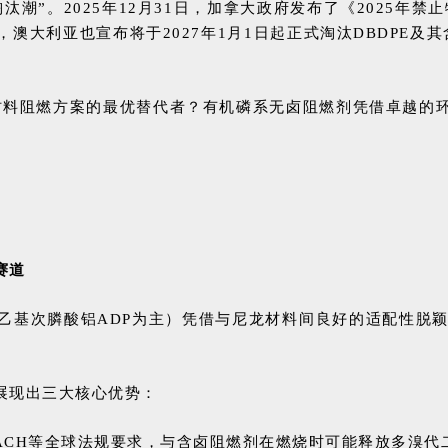
潮”。2025年12月31日，加拿大政府发布了《2025年禁
，澳大利亚也宣布将于2027年1月1日起正式淘汰DBDPE
龙材料阻燃方案的最优替代者？有机磷系无卤阻燃剂凭借卓越
赛道
基次膦酸铝ADP为主）凭借与尼龙材料间良好的适配性脱颖
展现出三大核心优势：
EACH等全球法规要求，与含卤阻燃剂在燃烧时可能释放多溴