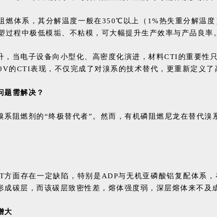
配阻燃体系，其分解温度一般在350℃以上（1%热失重分解温
注塑过程中极低模垢、不粘模，可大幅提升生产效率与产品良率
，当电子设备向小型化、高密度化演进，材料CTI的重要性只会越
00V的CTI表现，不仅完成了对溴系的技术替代，更重新定义
问题需解决？
溴系阻燃剂的“终极替代者”。然而，有机磷阻燃尼龙在替代溴
T方面存在一定缺陷，特别是ADP与无机亚磷酸铝复配体系，在
形成碳层，而该碳层致密性差，熔体强度弱，深层熔体来不及成
增大