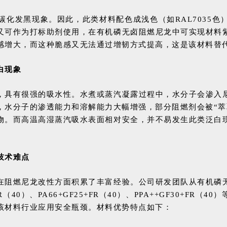
化发黑现象。因此，此类材料配色成浅色（如RAL7035
又可作为打标助剂使用，在有机磷无卤阻燃尼龙中可实现材料
感增大，
而这种脆感又无法通过增韧方式提高，
这是该材料替
白现象
，具有很强的吸水性。水煮或蒸汽凝露过程中，水分子会渗入
，水分子的渗透能力和溶解能力大幅增强，部分阻燃剂会被“萃
物。而高温高湿蒸汽吸水表面相对安全，并不易发生此类泛白
技术难点
在阻燃尼龙改性方面积累了丰富经验。公司研发团队从有机磷
（40）、PA66+GF25+FR（40）、PPA++GF30+F
该材料行业应用安全瓶颈。材料优势特点如下：