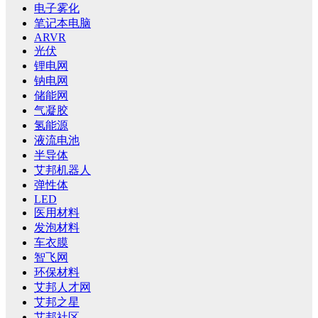
电子雾化
笔记本电脑
ARVR
光伏
锂电网
钠电网
储能网
气凝胶
氢能源
液流电池
半导体
艾邦机器人
弹性体
LED
医用材料
发泡材料
车衣膜
智飞网
环保材料
艾邦人才网
艾邦之星
艾邦社区