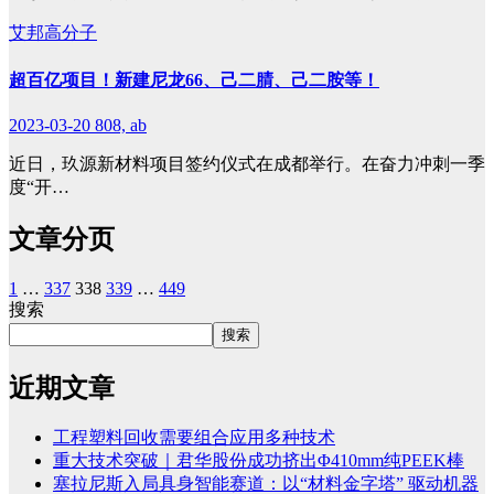
艾邦高分子
超百亿项目！新建尼龙66、己二腈、己二胺等！
2023-03-20
808, ab
近日，玖源新材料项目签约仪式在成都举行。在奋力冲刺一季
度“开…
文章分页
1
…
337
338
339
…
449
搜索
搜索
近期文章
工程塑料回收需要组合应用多种技术
重大技术突破｜君华股份成功挤出Φ410mm纯PEEK棒
塞拉尼斯入局具身智能赛道：以“材料金字塔” 驱动机器