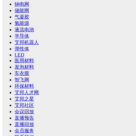
钠电网
储能网
气凝胶
氢能源
液流电池
半导体
艾邦机器人
弹性体
LED
医用材料
发泡材料
车衣膜
智飞网
环保材料
艾邦人才网
艾邦之星
艾邦社区
会议回放
直播预告
直播回放
会员服务