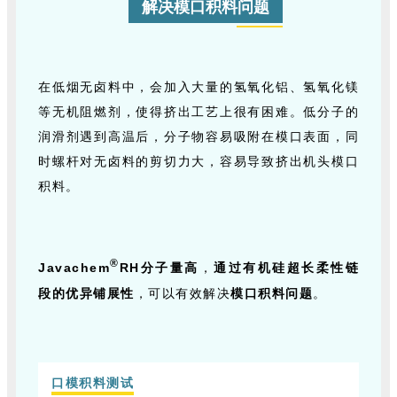
解决模口积料问题
在低烟无卤料中，会加入大量的氢氧化铝、氢氧化镁
等无机阻燃剂，使得挤出工艺上很有困难。低分子的
润滑剂遇到高温后，分子物容易吸附在模口表面，同
时螺杆对无卤料的剪切力大，容易导致挤出机头模口
积料。
®
Javachem
RH
分子量高
，
通过有机硅超长柔性链
段的优异铺展性
，可以有效解决
模口积料问题
。
口模积料测试