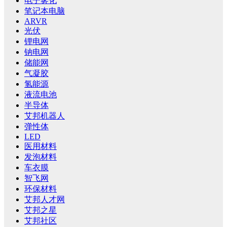
电子雾化
笔记本电脑
ARVR
光伏
锂电网
钠电网
储能网
气凝胶
氢能源
液流电池
半导体
艾邦机器人
弹性体
LED
医用材料
发泡材料
车衣膜
智飞网
环保材料
艾邦人才网
艾邦之星
艾邦社区