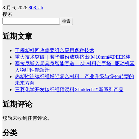
8 月 6, 2026
808, ab
搜索
搜索
近期文章
工程塑料回收需要组合应用多种技术
重大技术突破｜君华股份成功挤出Φ410mm纯PEEK棒
塞拉尼斯入局具身智能赛道：以“材料金字塔” 驱动机器
人物理性能跃迁
热塑性连续纤维增强复合材料：产业升级与绿色转型的
未来方向
三菱化学开发碳纤维预浸料Xlinktech™新系列产品
近期评论
您尚未收到任何评论。
分类