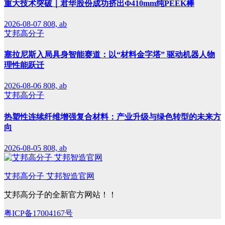
重大技术突破｜君华股份成功挤出Φ410mm纯PEEK棒
2026-08-07
808, ab
艾邦高分子
塞拉尼斯入局具身智能赛道：以“材料金字塔” 驱动机器人物
理性能跃迁
2026-08-06
808, ab
艾邦高分子
热塑性连续纤维增强复合材料：产业升级与绿色转型的未来方
向
2026-08-05
808, ab
艾邦高分子 艾邦智造官网
艾邦高分子的全新官方网站！！
粤ICP备17004167号