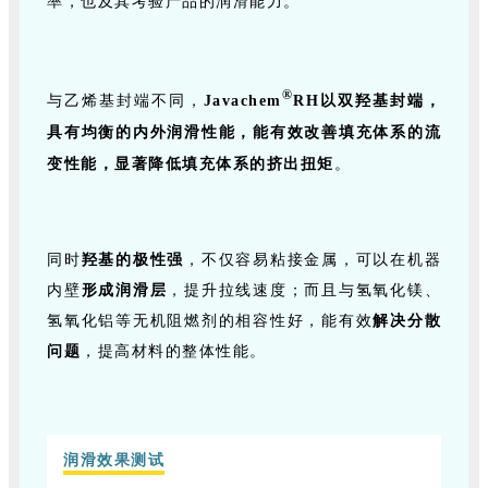
率，也及其考验产品的润滑能力。
®
与乙烯基封端不同，
Javachem
RH以双羟基封端，
具有均衡的内外润滑性能，能有效改善填充体系的流
变性能，显著降低填充体系的挤出扭矩
。
同时
羟基的极性强
，不仅容易粘接金属，可以在机器
内壁
形成润滑层
，提升拉线速度；而且与氢氧化镁、
氢氧化铝等无机阻燃剂的相容性好，能有效
解决分散
问题
，提高材料的整体性能。
润滑效果测试