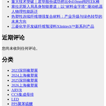
重大技术突破｜君华股份成功挤出Φ410mm纯PEEK棒
塞拉尼斯入局具身智能赛道：以“材料金字塔” 驱动机器
人物理性能跃迁
热塑性连续纤维增强复合材料：产业升级与绿色转型的
未来方向
三菱化学开发碳纤维预浸料Xlinktech™新系列产品
近期评论
您尚未收到任何评论。
分类
2023深圳橡塑展
2024上海橡塑展
2025深圳橡塑展
2026上海橡塑展
ARVR
CCS集成母排
LED
PPS聚苯硫醚