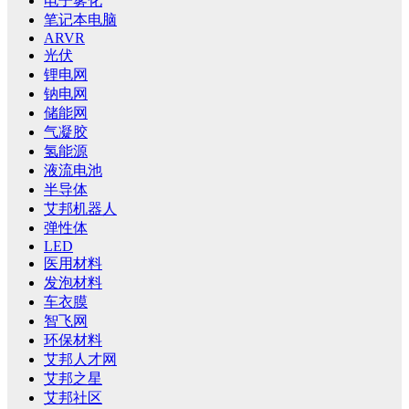
电子雾化
笔记本电脑
ARVR
光伏
锂电网
钠电网
储能网
气凝胶
氢能源
液流电池
半导体
艾邦机器人
弹性体
LED
医用材料
发泡材料
车衣膜
智飞网
环保材料
艾邦人才网
艾邦之星
艾邦社区