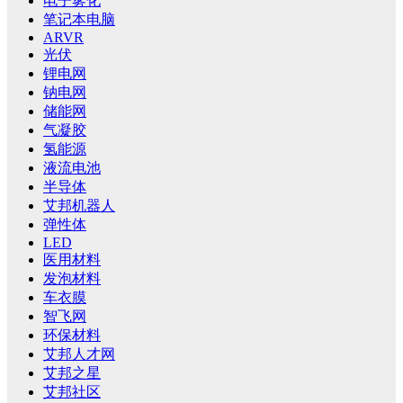
电子雾化
笔记本电脑
ARVR
光伏
锂电网
钠电网
储能网
气凝胶
氢能源
液流电池
半导体
艾邦机器人
弹性体
LED
医用材料
发泡材料
车衣膜
智飞网
环保材料
艾邦人才网
艾邦之星
艾邦社区