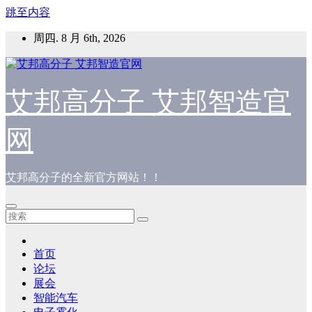
跳至内容
周四. 8 月 6th, 2026
艾邦高分子 艾邦智造官
网
艾邦高分子的全新官方网站！！
首页
论坛
展会
智能汽车