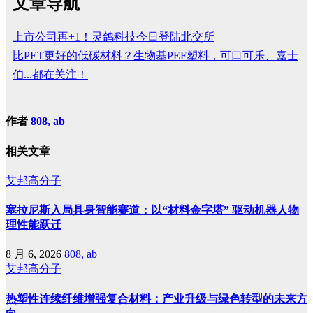
文章导航
上市公司再+1！灵鸽科技今日登陆北交所
比PET更好的低碳材料？生物基PEF塑料，可口可乐、嘉士
伯...都在关注！
作者
808, ab
相关文章
艾邦高分子
塞拉尼斯入局具身智能赛道：以“材料金字塔” 驱动机器人物
理性能跃迁
8 月 6, 2026
808, ab
艾邦高分子
热塑性连续纤维增强复合材料：产业升级与绿色转型的未来方