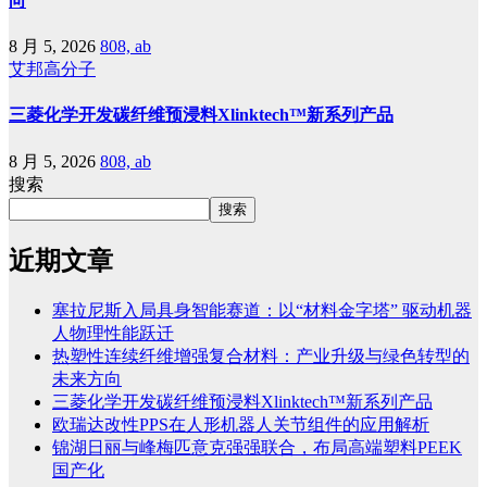
向
8 月 5, 2026
808, ab
艾邦高分子
三菱化学开发碳纤维预浸料Xlinktech™新系列产品
8 月 5, 2026
808, ab
搜索
搜索
近期文章
塞拉尼斯入局具身智能赛道：以“材料金字塔” 驱动机器
人物理性能跃迁
热塑性连续纤维增强复合材料：产业升级与绿色转型的
未来方向
三菱化学开发碳纤维预浸料Xlinktech™新系列产品
欧瑞达改性PPS在人形机器人关节组件的应用解析
锦湖日丽与峰梅匹意克强强联合，布局高端塑料PEEK
国产化