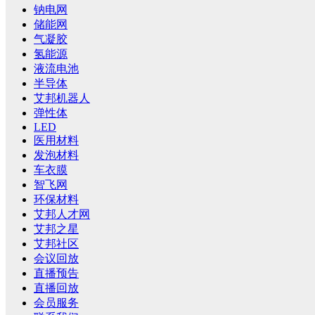
钠电网
储能网
气凝胶
氢能源
液流电池
半导体
艾邦机器人
弹性体
LED
医用材料
发泡材料
车衣膜
智飞网
环保材料
艾邦人才网
艾邦之星
艾邦社区
会议回放
直播预告
直播回放
会员服务