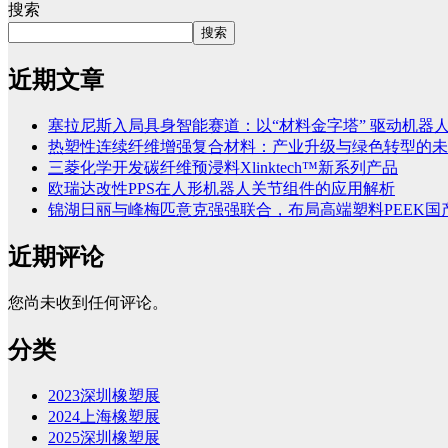
搜索
搜索
近期文章
塞拉尼斯入局具身智能赛道：以“材料金字塔” 驱动机器
热塑性连续纤维增强复合材料：产业升级与绿色转型的未
三菱化学开发碳纤维预浸料Xlinktech™新系列产品
欧瑞达改性PPS在人形机器人关节组件的应用解析
锦湖日丽与峰梅匹意克强强联合，布局高端塑料PEEK国
近期评论
您尚未收到任何评论。
分类
2023深圳橡塑展
2024上海橡塑展
2025深圳橡塑展