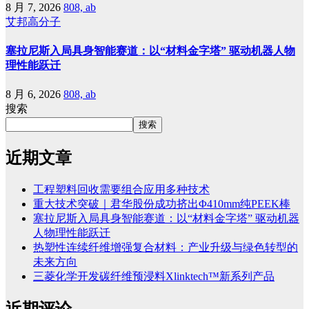
8 月 7, 2026
808, ab
艾邦高分子
塞拉尼斯入局具身智能赛道：以“材料金字塔” 驱动机器人物
理性能跃迁
8 月 6, 2026
808, ab
搜索
搜索
近期文章
工程塑料回收需要组合应用多种技术
重大技术突破｜君华股份成功挤出Φ410mm纯PEEK棒
塞拉尼斯入局具身智能赛道：以“材料金字塔” 驱动机器
人物理性能跃迁
热塑性连续纤维增强复合材料：产业升级与绿色转型的
未来方向
三菱化学开发碳纤维预浸料Xlinktech™新系列产品
近期评论