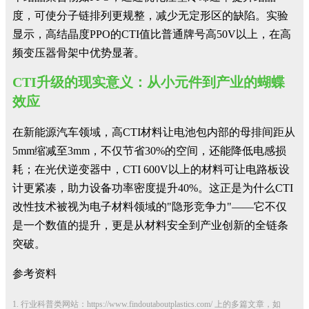
度，可使分子链排列更规整，减少无定形区的缺陷。实验
显示，高结晶度PPO的CTI值比普通牌号高50V以上，在高
频变压器骨架中优势显著。
CTI升级的现实意义：从小元件到产业的蝴蝶
效应
在新能源汽车领域，高CTI材料让电池包内部的母排间距从
5mm缩减至3mm，不仅节省30%的空间，还能降低电感损
耗；在光伏逆变器中，CTI 600V以上的材料可让电路板设
计更紧凑，助力设备功率密度提升40%。这正是为什么CTI
改性技术被视为电子材料领域的"隐形竞争力"——它不仅
是一个数值的提升，更是从材料安全到产业创新的全链条
突破。
参考资料
1. 行业科普类网站：https://www.findoutaboutplastics.com/ 上的多篇文章，如