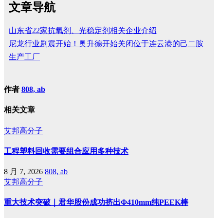
文章导航
山东省22家抗氧剂、光稳定剂相关企业介绍
尼龙行业剧震开始！奥升德开始关闭位于连云港的己二胺
生产工厂
作者
808, ab
相关文章
艾邦高分子
工程塑料回收需要组合应用多种技术
8 月 7, 2026
808, ab
艾邦高分子
重大技术突破｜君华股份成功挤出Φ410mm纯PEEK棒