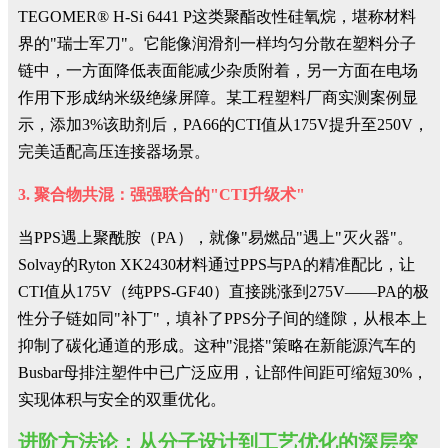
TEGOMER® H-Si 6441 P这类聚酯改性硅氧烷，堪称材料
界的"瑞士军刀"。它能像润滑剂一样均匀分散在塑料分子
链中，一方面降低表面能减少杂质附着，另一方面在电场
作用下形成纳米级绝缘屏障。某工程塑料厂商实测案例显
示，添加3%该助剂后，PA66的CTI值从175V提升至250V，
完美适配高压连接器场景。
3. 聚合物共混：强强联合的"CTI升级术"
当PPS遇上聚酰胺（PA），就像"易燃品"遇上"灭火器"。
Solvay的Ryton XK2430材料通过PPS与PA的精准配比，让
CTI值从175V（纯PPS-GF40）直接跳涨到275V——PA的极
性分子链如同"补丁"，填补了PPS分子间的缝隙，从根本上
抑制了碳化通道的形成。这种"混搭"策略在新能源汽车的
Busbar母排注塑件中已广泛应用，让部件间距可缩短30%，
实现体积与安全的双重优化。
进阶方法论：从分子设计到工艺优化的深层突