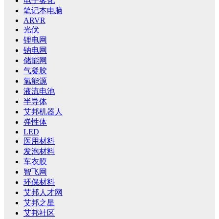
电子雾化
笔记本电脑
ARVR
光伏
锂电网
钠电网
储能网
气凝胶
氢能源
液流电池
半导体
艾邦机器人
弹性体
LED
医用材料
发泡材料
车衣膜
智飞网
环保材料
艾邦人才网
艾邦之星
艾邦社区