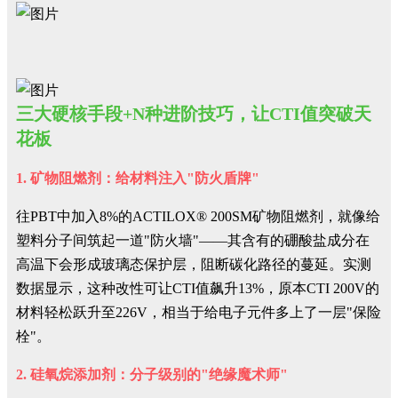
三大硬核手段+N种进阶技巧，让CTI值突破天
花板
1. 矿物阻燃剂：给材料注入"防火盾牌"
往PBT中加入8%的ACTILOX® 200SM矿物阻燃剂，就像给
塑料分子间筑起一道"防火墙"——其含有的硼酸盐成分在
高温下会形成玻璃态保护层，阻断碳化路径的蔓延。实测
数据显示，这种改性可让CTI值飙升13%，原本CTI 200V的
材料轻松跃升至226V，相当于给电子元件多上了一层"保险
栓"。
2. 硅氧烷添加剂：分子级别的"绝缘魔术师"