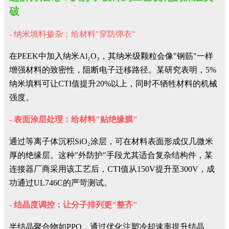
破
- 纳米填料掺杂：给材料"穿防弹衣"
在PEEK中加入纳米Al₂O₃，其纳米级颗粒会像"钢筋"一样
增强材料的致密性，阻断电子迁移路径。某研究表明，5%
纳米填料可让CTI值提升20%以上，同时不牺牲材料的机械
强度。
- 表面涂层处理：给材料"贴绝缘膜"
通过等离子体沉积SiO₂涂层，可在材料表面形成仅几微米
厚的绝缘层。这种"外防护"手段尤其适合复杂结构件，某
连接器厂商采用该工艺后，CTI值从150V提升至300V，成
功通过UL746C的严苛测试。
- 结晶度调控：让分子排列更"整齐"
半结晶聚合物如PPO，通过优化注塑冷却速率提升结晶