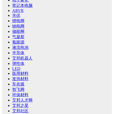
电子雾化
笔记本电脑
ARVR
光伏
锂电网
钠电网
储能网
气凝胶
氢能源
液流电池
半导体
艾邦机器人
弹性体
LED
医用材料
发泡材料
车衣膜
智飞网
环保材料
艾邦人才网
艾邦之星
艾邦社区