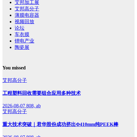
艾邦加工展
艾邦高分子
薄膜电容器
视频回放
论坛
车衣膜
锂电产业
陶瓷展
You missed
艾邦高分子
工程塑料回收需要组合应用多种技术
2026-08-07
808, ab
艾邦高分子
重大技术突破｜君华股份成功挤出Φ410mm纯PEEK棒