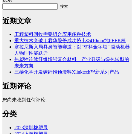
搜索
近期文章
工程塑料回收需要组合应用多种技术
重大技术突破｜君华股份成功挤出Φ410mm纯PEEK棒
塞拉尼斯入局具身智能赛道：以“材料金字塔” 驱动机器
人物理性能跃迁
热塑性连续纤维增强复合材料：产业升级与绿色转型的
未来方向
三菱化学开发碳纤维预浸料Xlinktech™新系列产品
近期评论
您尚未收到任何评论。
分类
2023深圳橡塑展
2024上海橡塑展