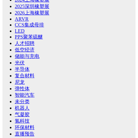
2025深圳橡塑展
2026上海橡塑展
ARVR
CCS集成母排
LED
PPS聚苯硫醚
人才招聘
低空经济
储能与充电
光伏
半导体
复合材料
尼龙
弹性体
智能汽车
未分类
机器人
气凝胶
氢科技
环保材料
直播预告