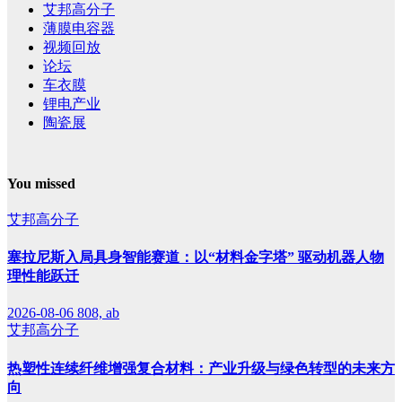
艾邦高分子
薄膜电容器
视频回放
论坛
车衣膜
锂电产业
陶瓷展
You missed
艾邦高分子
塞拉尼斯入局具身智能赛道：以“材料金字塔” 驱动机器人物
理性能跃迁
2026-08-06
808, ab
艾邦高分子
热塑性连续纤维增强复合材料：产业升级与绿色转型的未来方
向