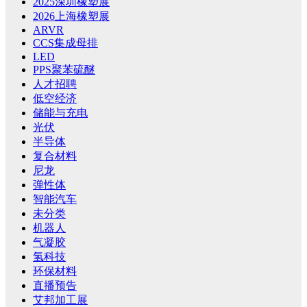
2025深圳橡塑展
2026上海橡塑展
ARVR
CCS集成母排
LED
PPS聚苯硫醚
人才招聘
低空经济
储能与充电
光伏
半导体
复合材料
尼龙
弹性体
智能汽车
未分类
机器人
气凝胶
氢科技
环保材料
直播预告
艾邦加工展