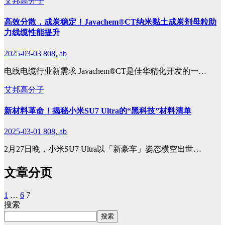
艾邦高分子
高效分散，成炭稳定！Javachem®CT纳米黏土成炭剂母粒助
力线缆性能提升
2025-03-03
808, ab
电线电缆行业新需求 Javachem®CT是佳华精化开发的一…
艾邦高分子
新材料革命！揭秘小米SU7 Ultra的“黑科技”材料清单
2025-03-01
808, ab
2月27日晚，小米SU7 Ultra以「新豪车」姿态横空出世…
文章分页
1
…
6
7
搜索
搜索