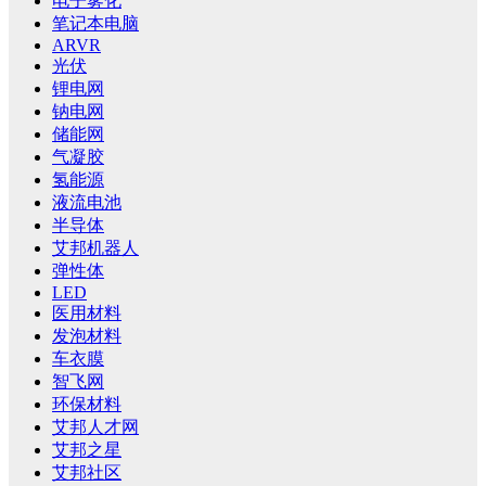
电子雾化
笔记本电脑
ARVR
光伏
锂电网
钠电网
储能网
气凝胶
氢能源
液流电池
半导体
艾邦机器人
弹性体
LED
医用材料
发泡材料
车衣膜
智飞网
环保材料
艾邦人才网
艾邦之星
艾邦社区