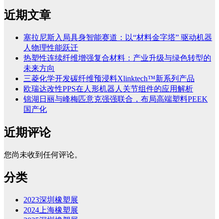
近期文章
塞拉尼斯入局具身智能赛道：以“材料金字塔” 驱动机器
人物理性能跃迁
热塑性连续纤维增强复合材料：产业升级与绿色转型的
未来方向
三菱化学开发碳纤维预浸料Xlinktech™新系列产品
欧瑞达改性PPS在人形机器人关节组件的应用解析
锦湖日丽与峰梅匹意克强强联合，布局高端塑料PEEK
国产化
近期评论
您尚未收到任何评论。
分类
2023深圳橡塑展
2024上海橡塑展